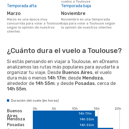
vuelos a Toulouse
Temporada alta
Temporada baja
marzo
noviembre
marzo es una época muy
noviembre es una temporada
concurrida para volar a Toulouse
baja para volar a Toulouse según
según la opinión de nuestros
la opinión de nuestros clientes
clientes
¿Cuánto dura el vuelo a Toulouse?
Si estás pensando en viajar a Toulouse, en eDreams
analizamos las rutas más populares para ayudarte a
organizar tu viaje. Desde
Buenos Aires
, el vuelo
dura más o menos
14h 17m
; desde
Mendoza
,
alrededor de
14h 55m
; y desde
Posadas
, cerca de
14h 55m
.
Duración del vuelo (en horas)
0h
5h
10h
15h
20h
Buenos
14h 17m
Aires
Mendoza
14h 55m
Posadas
14h 55m