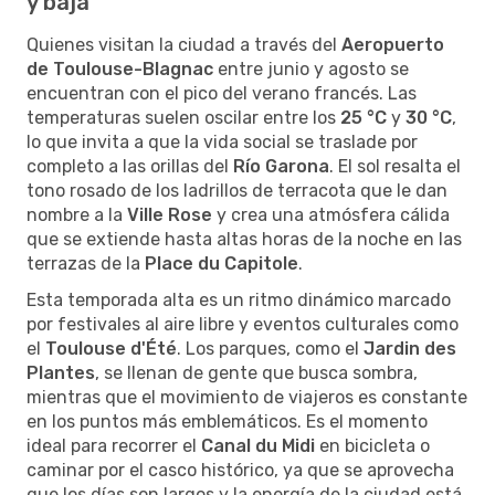
y baja
Quienes visitan la ciudad a través del
Aeropuerto
de Toulouse-Blagnac
entre junio y agosto se
encuentran con el pico del verano francés. Las
temperaturas suelen oscilar entre los
25 °C
y
30 °C
,
lo que invita a que la vida social se traslade por
completo a las orillas del
Río Garona
. El sol resalta el
tono rosado de los ladrillos de terracota que le dan
nombre a la
Ville Rose
y crea una atmósfera cálida
que se extiende hasta altas horas de la noche en las
terrazas de la
Place du Capitole
.
Esta temporada alta es un ritmo dinámico marcado
por festivales al aire libre y eventos culturales como
el
Toulouse d'Été
. Los parques, como el
Jardin des
Plantes
, se llenan de gente que busca sombra,
mientras que el movimiento de viajeros es constante
en los puntos más emblemáticos. Es el momento
ideal para recorrer el
Canal du Midi
en bicicleta o
caminar por el casco histórico, ya que se aprovecha
que los días son largos y la energía de la ciudad está