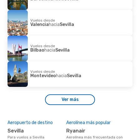
Vuelos desde
Valencia
hacia
Sevilla
Vuelos desde
Bilbao
hacia
Sevilla
Vuelos desde
Montevideo
hacia
Sevilla
Ver más
Aeropuerto de destino
Aerolínea más popular
Sevilla
Ryanair
Para vuelos a Sevilla
Aerolínea más frecuentada con