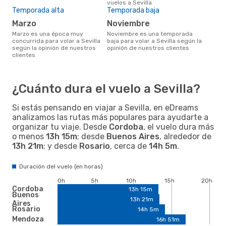
vuelos a Sevilla
Temporada alta
Temporada baja
marzo
noviembre
marzo es una época muy
noviembre es una temporada
concurrida para volar a Sevilla
baja para volar a Sevilla según la
según la opinión de nuestros
opinión de nuestros clientes
clientes
¿Cuánto dura el vuelo a Sevilla?
Si estás pensando en viajar a Sevilla, en eDreams
analizamos las rutas más populares para ayudarte a
organizar tu viaje. Desde
Cordoba
, el vuelo dura más
o menos
13h 15m
; desde
Buenos Aires
, alrededor de
13h 21m
; y desde
Rosario
, cerca de
14h 5m
.
Duración del vuelo (en horas)
0h
5h
10h
15h
20h
Cordoba
13h 15m
Buenos
13h 21m
Aires
Rosario
14h 5m
Mendoza
16h 51m