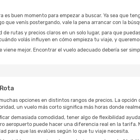
ra es buen momento para empezar a buscar. Ya sea que ten
rgo que venís postergando, vale la pena arrancar con la bús
de rutas y precios claros en un solo lugar, para que pueda
 cuándo volás influyen en cómo empieza tu viaje, y queremos
e viene mejor. Encontrar el vuelo adecuado debería ser simp
 Rota
muchas opciones en distintos rangos de precios. La opción 
prioridad, un vuelo más corto significa más horas donde realm
rificar demasiada comodidad, tener algo de flexibilidad ayud
otro aeropuerto puede hacer una diferencia real en la tarif
ad para que las evalúes según lo que tu viaje necesita.