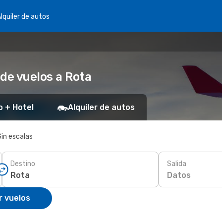
lquiler de autos
de vuelos a Rota
o + Hotel
Alquiler de autos
Sin escalas
Destino
Salida
Datos
r vuelos