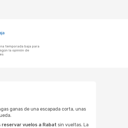
aja
egún la opinión de
tes
ngas ganas de una escapada corta, unas
queda.
s
reservar vuelos a Rabat
sin vueltas. La