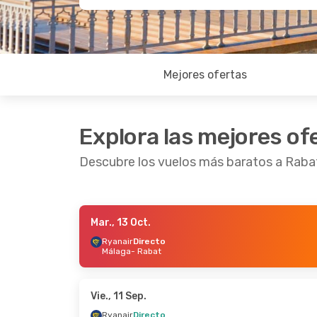
Mejores ofertas
Explora las mejores of
Descubre los vuelos más baratos a Raba
Mar., 13 Oct.
Vie., 11 Sep.
- Lun., 14 Sep.
Lun., 21
Ryanair
Directo
Málaga
- Rabat
Ryanair UK
Directo
Air Ar
Londres
- Rabat
Barce
Ryanair UK
Directo
Air Fr
Rabat
- Londres
Rabat
Vie., 11 Sep.
Ryanair
Directo