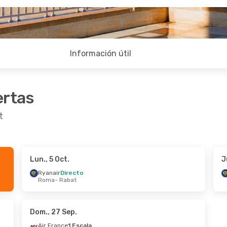
Información útil
ertas
t
Lun., 5 Oct.
J
 Sep.
- Sáb., 26 Sep.
Lun., 24 Ago.
- Do
Ryanair
Directo
Roma
- Rabat
abia Maroc
Directo
Air France
1 Escala
lona
- Rabat
Buenos Aires
- Rab
ance
1 Escala
Air France
1 Escala
- Barcelona
Rabat
- Buenos Air
Dom., 27 Sep.
Air France
1 Escala