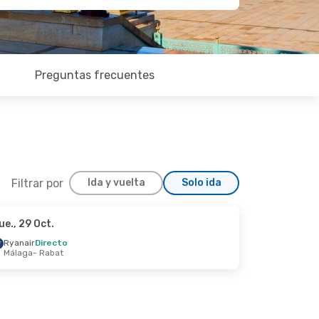
Preguntas frecuentes
Filtrar por
Ida y vuelta
Solo ida
ue., 29 Oct.
m., 30 Ago.
Ryanair
Directo
Málaga
- Rabat
at
es