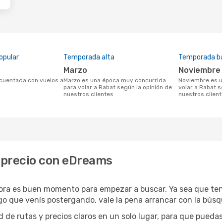
opular
Temporada alta
Temporada b
marzo
noviembre
marzo es una época muy concurrida
noviembre es una temporada baja para
para volar a Rabat según la opinión de
volar a Rabat s
nuestros clientes
nuestros clien
r precio con eDreams
hora es buen momento para empezar a buscar. Ya sea que te
rgo que venís postergando, vale la pena arrancar con la bús
de rutas y precios claros en un solo lugar, para que pueda