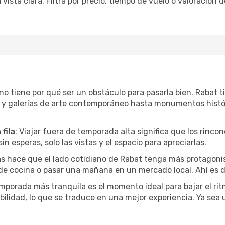
sta clara. Filtrá por precio, tiempo de vuelo o valoración d
r no tiene por qué ser un obstáculo para pasarla bien. Rabat
l y galerías de arte contemporáneo hasta monumentos histó
fila
: Viajar fuera de temporada alta significa que los rinc
in esperas, solo las vistas y el espacio para apreciarlas.
as hace que el lado cotidiano de Rabat tenga más protagoni
 de cocina o pasar una mañana en un mercado local. Ahí es d
mporada más tranquila es el momento ideal para bajar el rit
bilidad, lo que se traduce en una mejor experiencia. Ya sea