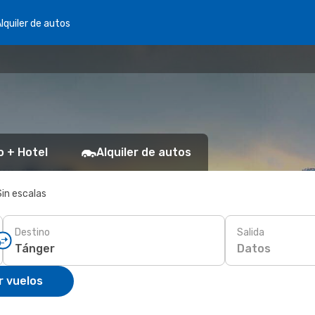
lquiler de autos
o + Hotel
Alquiler de autos
Sin escalas
Destino
Salida
Datos
r vuelos