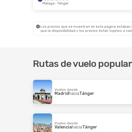
Málaga
- Tánger
Jue., 17 Sep.
- Vie., 18 Sep.
Jue., 10 S
Ryanair
Directo
Ryanair
D
Madrid
- Tánger
Madrid
- 
Ryanair
Directo
Ryanair
D
Tánger
- Madrid
Tánger
- 
Los precios que se muestran en esta página estaban di
que la disponibilidad y los precios están sujetos a ca
Rutas de vuelo popular
Vuelos desde
Madrid
hacia
Tánger
Vuelos desde
Valencia
hacia
Tánger