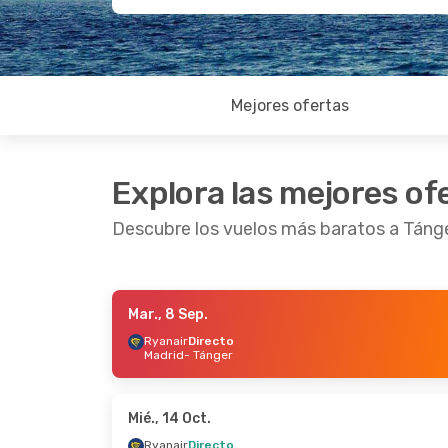
Mejores ofertas
Explora las mejores of
Descubre los vuelos más baratos a Táng
Mar., 8 Sep.
Mar., 13 Oct.
- Jue., 15 Oct.
Lun., 5 Oc
Ryanair
Directo
Madrid
- Tánger
Ryanair
Directo
Ryanair
D
Madrid
- Tánger
Madrid
- 
Ryanair
Directo
Ryanair
D
Tánger
- Madrid
Tánger
- 
Mié., 14 Oct.
Ryanair
Directo