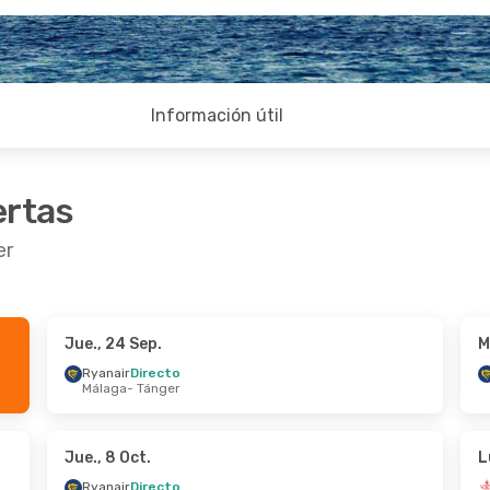
Información útil
ertas
er
Jue., 24 Sep.
M
t.
- Mié., 7 Oct.
Lun., 26 Oct.
- Mié., 28
Ryanair
Directo
Málaga
- Tánger
irecto
Ryanair
Directo
Tánger
Madrid
- Tánger
irecto
Air Arabia Maroc
Directo
Madrid
Tánger
- Madrid
Jue., 8 Oct.
L
Ryanair
Directo