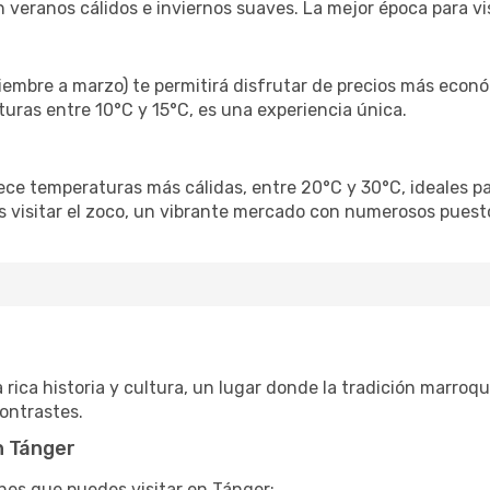
 veranos cálidos e inviernos suaves. La mejor época para vi
iembre a marzo) te permitirá disfrutar de precios más econ
uras entre 10°C y 15°C, es una experiencia única.
rece temperaturas más cálidas, entre 20°C y 30°C, ideales pa
os visitar el zoco, un vibrante mercado con numerosos puest
)
ica historia y cultura, un lugar donde la tradición marroqu
ontrastes.
n Tánger
nes que puedes visitar en Tánger: