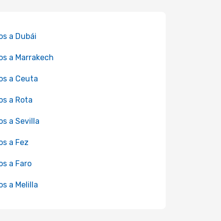
os a Dubái
os a Marrakech
os a Ceuta
os a Rota
os a Sevilla
os a Fez
os a Faro
os a Melilla