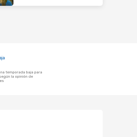
aja
según la opinión de
tes