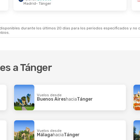
Madrid
- Tánger
ep.
- Dom., 13 Sep.
irecto
Tánger
irecto
Madrid
sponibles durante los últimos 20 días para los periodos especificados y no d
mbios.
es a Tánger
Vuelos desde
Buenos Aires
hacia
Tánger
Vuelos desde
Málaga
hacia
Tánger