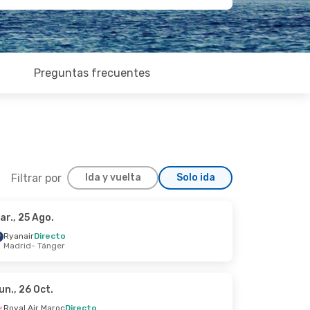
Preguntas frecuentes
Filtrar por
Ida y vuelta
Solo ida
ar., 25 Ago.
 Oct.
Ryanair
Directo
Madrid
- Tánger
un., 26 Oct.
Royal Air Maroc
Directo