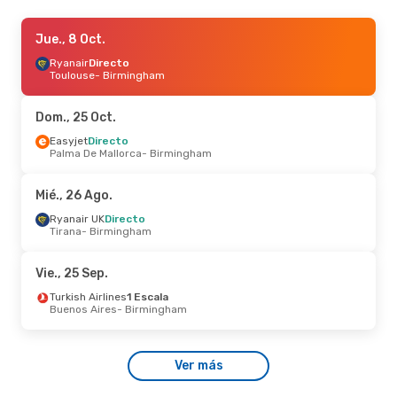
Vie., 11 Sep.
Jue., 8 Oct.
- Lun., 14 Sep.
Ryanair
Ryanair
Directo
Directo
Barcelona
Toulouse
- Birmingham
- Birmingham
Ryanair
Directo
Birmingham
- Barcelona
Dom., 25 Oct.
Mié., 23 Sep.
Easyjet
Directo
- Mar., 29 Sep.
Palma De Mallorca
- Birmingham
Easyjet
Directo
Málaga
- Birmingham
Easyjet
Directo
Mié., 26 Ago.
Birmingham
- Málaga
Ryanair UK
Directo
Tirana
- Birmingham
Dom., 11 Oct.
- Jue., 15 Oct.
Ryanair
Directo
Vie., 25 Sep.
Toulouse
- Birmingham
Ryanair
Directo
Turkish Airlines
1 Escala
Birmingham
- Toulouse
Buenos Aires
- Birmingham
Ver más