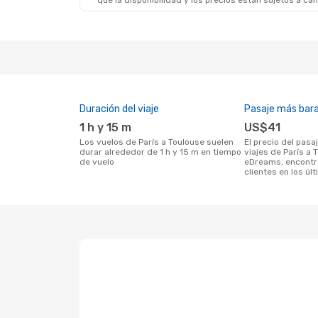
que la disponibilidad y los precios están sujetos a ca
Duración del viaje
Pasaje más bar
1 h y 15 m
US$41
Los vuelos de París a Toulouse suelen
El precio del pasaje más barato para
durar alrededor de 1 h y 15 m en tiempo
viajes de París a 
de vuelo
eDreams, encontr
clientes en los úl