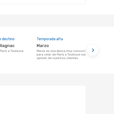
e destino
Temporada alta
Aerolíneas
Blagnac
marzo
Air Fran
e París a Toulouse
marzo es una época muy concurrida
Aerolínea(s) con vuelos a Toulouse
para volar de París a Toulouse según la
saliendo de
opinión de nuestros clientes