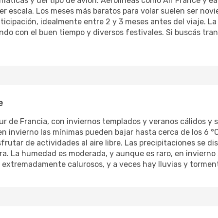
máticas y del tipo de avión. Aerolíneas como Air France y e
cer escala. Los meses más baratos para volar suelen ser nov
icipación, idealmente entre 2 y 3 meses antes del viaje. La
ndo con el buen tiempo y diversos festivales. Si buscás tra
e
 sur de Francia, con inviernos templados y veranos cálidos y
n invierno las mínimas pueden bajar hasta cerca de los 6 °C
rutar de actividades al aire libre. Las precipitaciones se di
era. La humedad es moderada, y aunque es raro, en invierno 
r extremadamente calurosos, y a veces hay lluvias y tormen