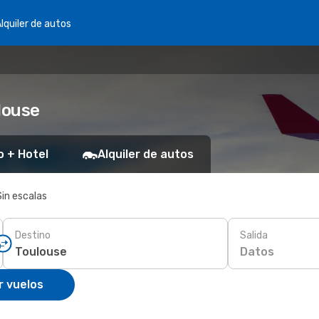
lquiler de autos
louse
o + Hotel
Alquiler de autos
Sin escalas
Destino
Salida
Datos
r vuelos