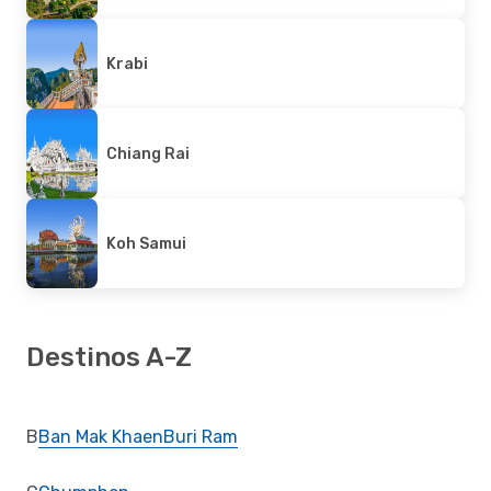
Krabi
Chiang Rai
Koh Samui
Destinos A-Z
B
Ban Mak Khaen
Buri Ram