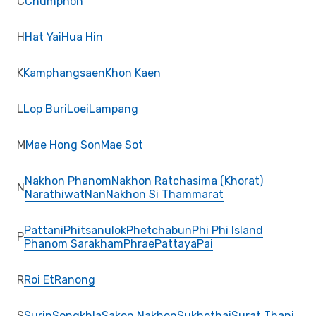
C
Chumphon
H
Hat Yai
Hua Hin
K
Kamphangsaen
Khon Kaen
L
Lop Buri
Loei
Lampang
M
Mae Hong Son
Mae Sot
Nakhon Phanom
Nakhon Ratchasima (Khorat)
N
Narathiwat
Nan
Nakhon Si Thammarat
Pattani
Phitsanulok
Phetchabun
Phi Phi Island
P
Phanom Sarakham
Phrae
Pattaya
Pai
R
Roi Et
Ranong
S
Surin
Songkhla
Sakon Nakhon
Sukhothai
Surat Thani