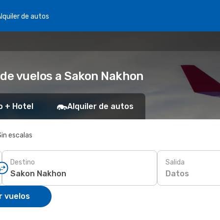
lquiler de autos
 de vuelos a Sakon Nakhon
o + Hotel
Alquiler de autos
Sin escalas
Destino
Salida
Datos
r vuelos