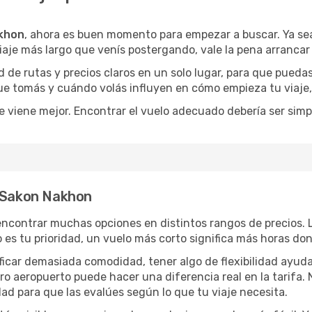
khon
, ahora es buen momento para empezar a buscar. Ya s
iaje más largo que venís postergando, vale la pena arrancar
de rutas y precios claros en un solo lugar, para que pueda
 que tomás y cuándo volás influyen en cómo empieza tu viaje
e viene mejor. Encontrar el vuelo adecuado debería ser simp
a Sakon Nakhon
encontrar muchas opciones en distintos rangos de precios. 
po es tu prioridad, un vuelo más corto significa más horas d
rificar demasiada comodidad, tener algo de flexibilidad ayud
otro aeropuerto puede hacer una diferencia real en la tarif
ad para que las evalúes según lo que tu viaje necesita.