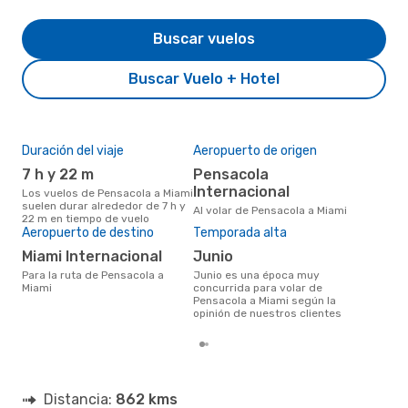
Buscar vuelos
Buscar Vuelo + Hotel
Duración del viaje
Aeropuerto de origen
Pre
7 h y 22 m
Pensacola
U
Internacional
Los vuelos de Pensacola a Miami
US$395 es el precio medio de
suelen durar alrededor de 7 h y
un v
Al volar de Pensacola a Miami
22 m en tiempo de vuelo
cua
Aeropuerto de destino
Temporada alta
eDr
los 
Miami Internacional
junio
mes
Para la ruta de Pensacola a
junio es una época muy
Miami
concurrida para volar de
Pensacola a Miami según la
opinión de nuestros clientes
Distancia:
862 kms