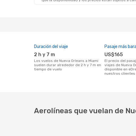
que la disponibilidad y los precios están sujetos a ca
Duración del viaje
Pasaje más bar
2 h y 7 m
US$165
Los vuelos de Nueva Orleans a Miami
El precio del pasaje más barato para
suelen durar alrededor de 2 h y 7 m en
viajes de Nueva O
tiempo de vuelo
disponible en eDr
nuestros clientes 
Aerolíneas que vuelan de Nu