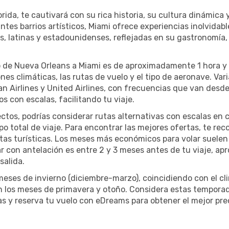
orida, te cautivará con su rica historia, su cultura dinámica
tes barrios artísticos, Miami ofrece experiencias inolvidabl
, latinas y estadounidenses, reflejadas en su gastronomía, a
o de Nueva Orleans a Miami es de aproximadamente 1 hora y
es climáticas, las rutas de vuelo y el tipo de aeronave. Var
 Airlines y United Airlines, con frecuencias que van desde 
s con escalas, facilitando tu viaje.
ctos, podrías considerar rutas alternativas con escalas en
o total de viaje. Para encontrar las mejores ofertas, te re
as turísticas. Los meses más económicos para volar suelen
r con antelación es entre 2 y 3 meses antes de tu viaje, ap
salida.
 meses de invierno (diciembre-marzo), coincidiendo con el c
on los meses de primavera y otoño. Considera estas tempora
as y reserva tu vuelo con eDreams para obtener el mejor pr