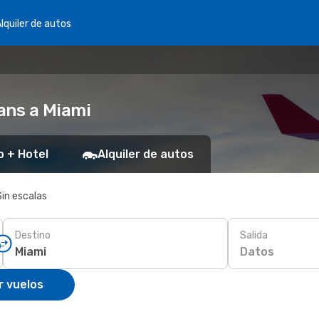
lquiler de autos
ans a Miami
o + Hotel
Alquiler de autos
Sin escalas
Destino
Salida
Datos
r vuelos