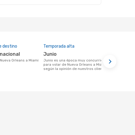
e destino
Temporada alta
Aerolíneas
rnacional
junio
Spirit Ai
e Nueva Orleans a Miami
junio es una época muy concurrida
Aerolínea(s) con vuelos a Miami saliendo
para volar de Nueva Orleans a Miami
desde Nueva
según la opinión de nuestros clientes