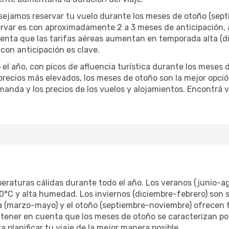
nsejamos reservar tu vuelo durante los meses de otoño (sept
rvar es con aproximadamente 2 a 3 meses de anticipación, 
enta que las tarifas aéreas aumentan en temporada alta (dic
r con anticipación es clave.
el año, con picos de afluencia turística durante los meses 
y precios más elevados, los meses de otoño son la mejor opci
anda y los precios de los vuelos y alojamientos. Encontrá
mperaturas cálidas durante todo el año. Los veranos (junio-
°C y alta humedad. Los inviernos (diciembre-febrero) son 
a (marzo-mayo) y el otoño (septiembre-noviembre) ofrecen
ener en cuenta que los meses de otoño se caracterizan po
 planificar tu viaje de la mejor manera posible.