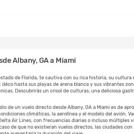
sde Albany, GA a Miami
stado de Florida, te cautiva con su rica historia, su cultur
rt déco hasta sus playas de arena blanca y sus vibrantes zon
icas. Descubrirás un crisol de culturas, una deliciosa gast
edio de un vuelo directo desde Albany, GA a Miami es de ap
ndiciones climáticas, la aerolínea y el modelo del avión. V
elta Air Lines, con frecuencias diarias o incluso múltiples 
 caso de que no existieran vuelos directos, las ciudades co
nte aumentaría la duración del viaje.