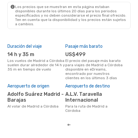
COR
- MAD
Los precios que se muestran en esta página estaban
disponibles durante los últimos 20 días para los periodos
especificados y no deben considerarse el precio final ofrecido.
Ten en cuenta que la disponibilidad y los precios están sujetos
a cambios.
Duración del viaje
Pasaje más barato
Tem
14 h y 35 m
US$499
m
Los vuelos de Madrid a Córdoba
El precio del pasaje más barato
marzo es una época muy
suelen durar alrededor de 14 h y
para viajes de Madrid a Córdoba
conc
35 m en tiempo de vuelo
disponible en eDreams,
a Có
encontrado por nuestros
nues
clientes en los últimos 3 días
Pre
U
Aeropuerto de origen
Aeropuerto de destino
US$1054 es el precio medio de
Adolfo Suárez Madrid -
A.L.V. Taravella
un v
Barajas
Internacional
cua
eDr
Al volar de Madrid a Córdoba
Para la ruta de Madrid a
los 
Córdoba
mes