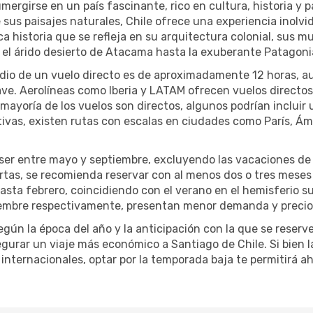
mergirse en un país fascinante, rico en cultura, historia y 
 sus paisajes naturales, Chile ofrece una experiencia inolvid
a historia que se refleja en su arquitectura colonial, sus m
el árido desierto de Atacama hasta la exuberante Patagonia
edio de un vuelo directo es de aproximadamente 12 horas, a
ave. Aerolíneas como Iberia y LATAM ofrecen vuelos directos
a mayoría de los vuelos son directos, algunos podrían incluir
ativas, existen rutas con escalas en ciudades como París, 
ser entre mayo y septiembre, excluyendo las vacaciones de 
tas, se recomienda reservar con al menos dos o tres meses d
sta febrero, coincidiendo con el verano en el hemisferio su
tiembre respectivamente, presentan menor demanda y preci
ún la época del año y la anticipación con la que se reserve 
gurar un viaje más económico a Santiago de Chile. Si bien l
e internacionales, optar por la temporada baja te permitirá a