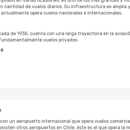
mpliado en varias ocasiones, es uno de los más grandes y 
an cantidad de vuelos diarios. Su infraestructura es amplia 
y actualmente opera vuelos nacionales e internacionales.
cada de 1930, cuenta con una larga trayectoria en la aviaci
 fundamentalmente vuelos privados.
ta
e
con un aeropuerto internacional que opera vuelos comercial
xisten otros aeropuertos en Chile, éste es el que opera la m