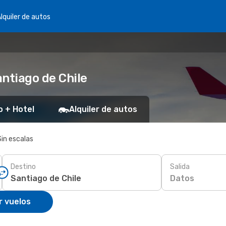
lquiler de autos
ntiago de Chile
o + Hotel
Alquiler de autos
Sin escalas
Destino
Salida
Datos
r vuelos