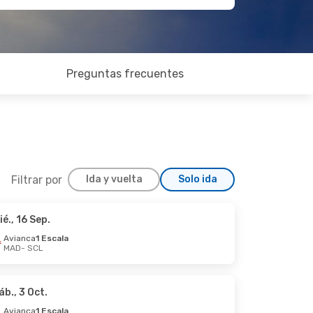
Preguntas frecuentes
Filtrar por
Ida y vuelta
Solo ida
ié., 16 Sep.
Avianca
1 Escala
MAD
- SCL
áb., 3 Oct.
Avianca
1 Escala