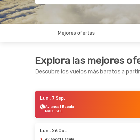
Mejores ofertas
Explora las mejores of
Descubre los vuelos más baratos a partir
Lun., 7 Sep.
Jue., 17 Sep.
- Vie., 25 Sep.
Avianca
1 Escala
MAD
- SCL
American Airlines
1 Escala
MAD
- SCL
American Airlines
2 Escalas
SCL
- MAD
Lun., 26 Oct.
Avianca
1 Escala