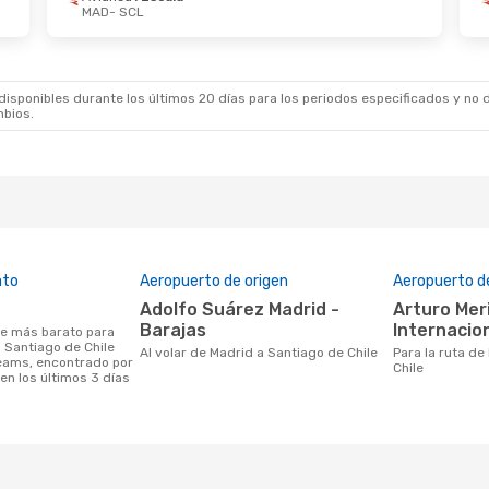
MAD
- SCL
sponibles durante los últimos 20 días para los periodos especificados y no d
mbios.
ato
Aeropuerto de origen
Aeropuerto d
Adolfo Suárez Madrid -
Arturo Merino Benítez
Barajas
Internacio
a Santiago de Chile
Al volar de Madrid a Santiago de Chile
Para la ruta de Madrid a Santiago de
eams, encontrado por
Chile
en los últimos 3 días