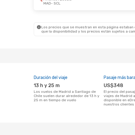
MAD
- SCL
Los precios que se muestran en esta página estaban di
que la disponibilidad y los precios están sujetos a ca
Duración del viaje
Pasaje más bar
13 h y 25 m
US$348
Los vuelos de Madrid a Santiago de
El precio del pasaje más barato para
Chile suelen durar alrededor de 13 h y
viajes de Madrid 
25 m en tiempo de vuelo
disponible en eDr
nuestros clientes 