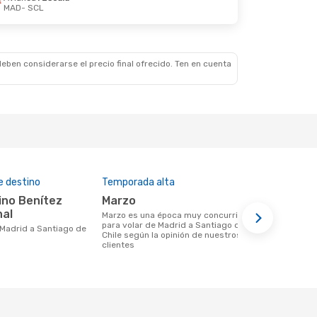
MAD
- SCL
eben considerarse el precio final ofrecido. Ten en cuenta
e destino
Temporada alta
Aerolíneas
marzo
Iberia, L
nal
marzo es una época muy concurrida
Aerolínea(s) con vuelos a Santiago de
para volar de Madrid a Santiago de
Chile salie
Chile según la opinión de nuestros
clientes