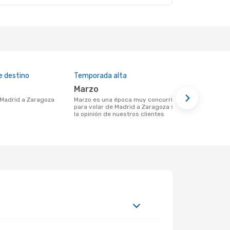
e destino
Temporada alta
Precio med
marzo
US$63
e Madrid a Zaragoza
marzo es una época muy concurrida
US$63 es el precio medio de un viaje de
para volar de Madrid a Zaragoza según
Madrid a Za
la opinión de nuestros clientes
con eDreams,
datos de lo