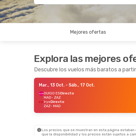
Mejores ofertas
Explora las mejores of
Descubre los vuelos más baratos a parti
Mar., 13 Oct.
- Sáb., 17 Oct.
OUIGO ES
Directo
MAD
- ZAZ
Iryo
Directo
ZAZ
- MAD
Los precios que se muestran en esta página estaban di
que la disponibilidad y los precios están sujetos a ca