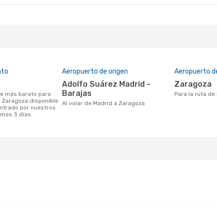
ato
Aeropuerto de origen
Aeropuerto d
Adolfo Suárez Madrid -
Zaragoza
Barajas
Para la ruta d
a Zaragoza disponible
Al volar de Madrid a Zaragoza
ntrado por nuestros
timos 3 días