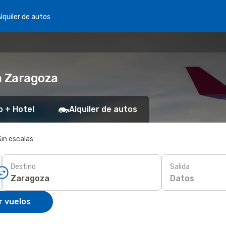
lquiler de autos
a Zaragoza
o + Hotel
Alquiler de autos
Sin escalas
Destino
Salida
Datos
r vuelos