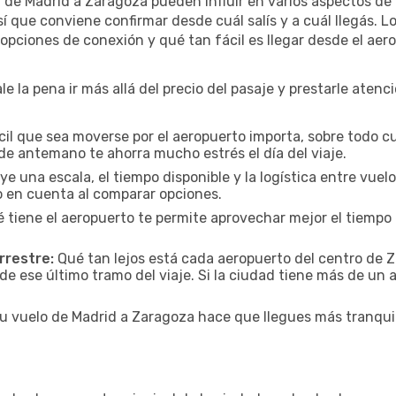
ar de Madrid a Zaragoza pueden influir en varios aspectos d
 que conviene confirmar desde cuál salís y a cuál llegás. L
s opciones de conexión y qué tan fácil es llegar desde el ae
e la pena ir más allá del precio del pasaje y prestarle atenci
cil que sea moverse por el aeropuerto importa, sobre todo c
de antemano te ahorra mucho estrés el día del viaje.
uye una escala, el tiempo disponible y la logística entre vue
lo en cuenta al comparar opciones.
 tiene el aeropuerto te permite aprovechar mejor el tiempo 
rrestre:
Qué tan lejos está cada aeropuerto del centro de Z
de ese último tramo del viaje. Si la ciudad tiene más de un 
tu vuelo de Madrid a Zaragoza hace que llegues más tranquil