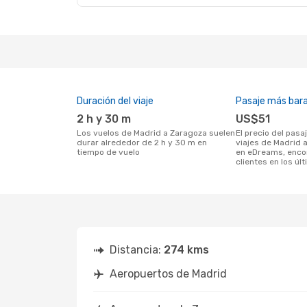
Duración del viaje
Pasaje más bar
2 h y 30 m
US$51
Los vuelos de Madrid a Zaragoza suelen
El precio del pasaje más barato para
durar alrededor de 2 h y 30 m en
viajes de Madrid 
tiempo de vuelo
en eDreams, enco
clientes en los úl
Distancia:
274 kms
Aeropuertos de Madrid