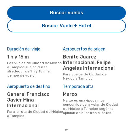
Buscar vuelos
Buscar Vuelo + Hotel
Duración del viaje
Aeropuertos de origen
Aer
rut
1 h y 15 m
Benito Juarez
A
Internacional, Felipe
Los vuelos de Ciudad de México
a Tampico suelen durar
Angeles Internacional
Aerolínea(s) con vuelos a
alrededor de 1 h y 15 m en
Tam
Para vuelos de Ciudad de
tiempo de vuelo
de 
México a Tampico
Aeropuerto de destino
Temporada alta
Mej
res
General Francisco
marzo
Javier Mina
d
marzo es una época muy
concurrida para volar de Ciudad
Internacional
enero es una época muy popular
de México a Tampico según la
para
Para la ruta de Ciudad de México
opinión de nuestros clientes
a T
a Tampico
de l