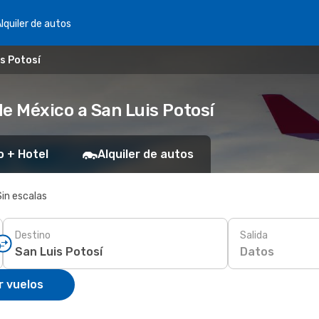
lquiler de autos
s Potosí
e México a San Luis Potosí
o + Hotel
Alquiler de autos
Sin escalas
Destino
Salida
Datos
r vuelos