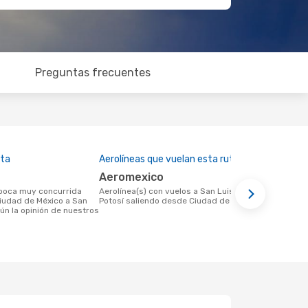
Preguntas frecuentes
lta
Aerolíneas que vuelan esta ruta
Precio med
Aeromexico
US$268
Aerolínea(s) con vuelos a San Luis
US$268 es el precio medio de un viaje
Ciudad de México a San
Potosí saliendo desde Ciudad de México
de Ciudad de
ún la opinión de nuestros
cuando se r
precio se ba
últimos 6 m