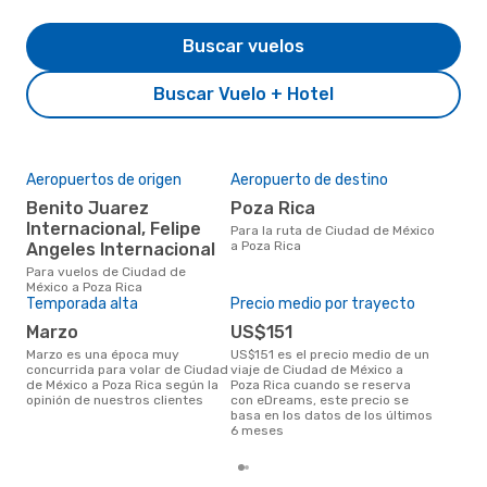
Buscar vuelos
Buscar Vuelo + Hotel
Aeropuertos de origen
Aeropuerto de destino
Mej
res
Benito Juarez
Poza Rica
n
Internacional, Felipe
Para la ruta de Ciudad de México
a Poza Rica
Angeles Internacional
agosto es una época muy
popu
Para vuelos de Ciudad de
Méxi
México a Poza Rica
tend
Temporada alta
Precio medio por trayecto
marzo
US$151
marzo es una época muy
US$151 es el precio medio de un
concurrida para volar de Ciudad
viaje de Ciudad de México a
de México a Poza Rica según la
Poza Rica cuando se reserva
opinión de nuestros clientes
con eDreams, este precio se
basa en los datos de los últimos
6 meses