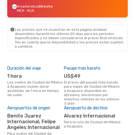
VivaAerobus
Directo
MEX
- ACA
Los precios que se muestran en esta página estaban
disponibles durante los últimos 20 días para los periodos
especificados y no deben considerarse el precio final ofrecido.
Ten en cuenta que la disponibilidad y los precios están sujetos
a cambios.
Duración del viaje
Pasaje más barato
Tem
1 hora
US$49
m
Los vuelos de Ciudad de México
El precio del pasaje más barato
marzo es una época muy
a Acapulco suelen durar
para viajes de Ciudad de México
conc
alrededor de 1 hora en tiempo
a Acapulco disponible en
de 
de vuelo
eDreams, encontrado por
opin
nuestros clientes en los últimos
Pre
3 días
Aeropuertos de origen
Aeropuerto de destino
U
Benito Juarez
Alvarez Internacional
US$140 es el precio medio de un
viaj
Internacional, Felipe
Para la ruta de Ciudad de México
Aca
a Acapulco
Angeles Internacional
eDr
los 
Para vuelos de Ciudad de