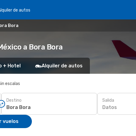
lquiler de autos
Bora Bora
México a Bora Bora
o + Hotel
Alquiler de autos
Sin escalas
Destino
Salida
Datos
r vuelos