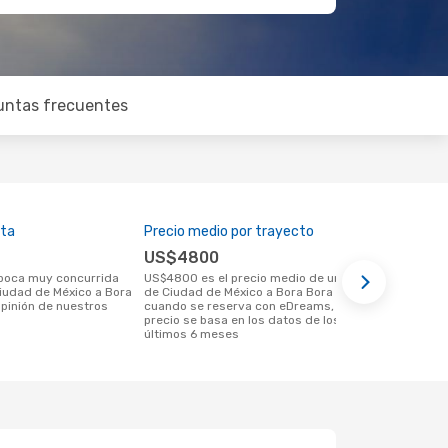
untas frecuentes
lta
Precio medio por trayecto
Mejor mome
US$4800
septiem
US$4800 es el precio medio de un viaje
febrero es una época muy popular para
Ciudad de México a Bora
de Ciudad de México a Bora Bora
viajar de Ci
opinión de nuestros
cuando se reserva con eDreams, este
según las te
precio se basa en los datos de los
últimos 6 meses