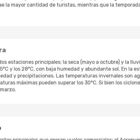
ae la mayor cantidad de turistas, mientras que la temporada
ra
os estaciones principales: la seca (mayo a octubre) y la lluvi
25°C y los 28°C, con baja humedad y abundante sol. En la es
dad y precipitaciones. Las temperaturas invernales son a
aturas máximas pueden superar los 30°C. Si bien los ciclone
 marzo.
o
tos principales que operan vuelos comerciales: el Aeropuer