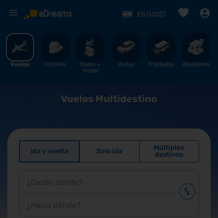
%
ES (US$)
Vuelos
Hoteles
Vuelo + 
Autos
Traslados
Alquileres
Hotel
Vuelos Multidestino
Múltiples
Ida y vuelta
Solo ida
destinos
¿Desde dónde?
¿Hacia dónde?