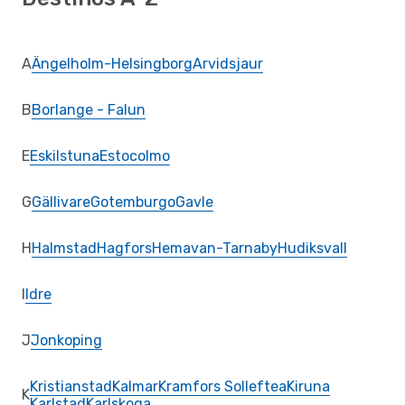
A
Ängelholm-Helsingborg
Arvidsjaur
B
Borlange - Falun
E
Eskilstuna
Estocolmo
G
Gällivare
Gotemburgo
Gavle
H
Halmstad
Hagfors
Hemavan-Tarnaby
Hudiksvall
I
Idre
J
Jonkoping
Kristianstad
Kalmar
Kramfors Solleftea
Kiruna
K
Karlstad
Karlskoga