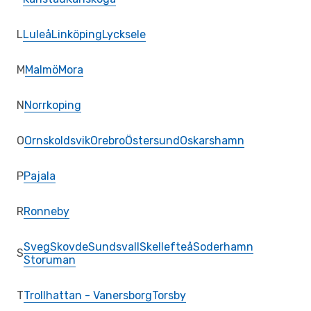
L
Luleå
Linköping
Lycksele
M
Malmö
Mora
N
Norrkoping
O
Ornskoldsvik
Orebro
Östersund
Oskarshamn
P
Pajala
R
Ronneby
Sveg
Skovde
Sundsvall
Skellefteå
Soderhamn
S
Storuman
T
Trollhattan - Vanersborg
Torsby