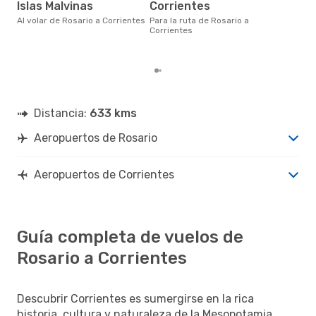
ju
Islas Malvinas
Corrientes
abril es una época muy popular
Al volar de Rosario a Corrientes
Para la ruta de Rosario a
para
Corrientes
Cor
de l
Distancia:
633 kms
Aeropuertos de Rosario
Aeropuertos de Corrientes
Guía completa de vuelos de
Rosario a Corrientes
Descubrir Corrientes es sumergirse en la rica
historia, cultura y naturaleza de la Mesopotamia