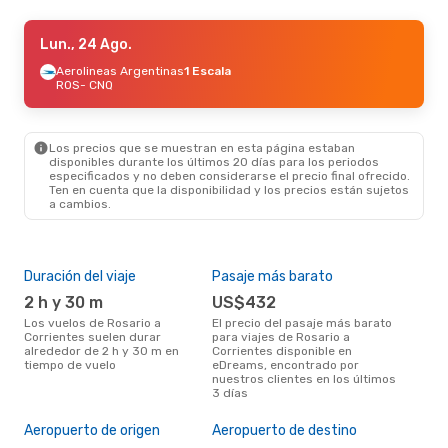
Lun., 24 Ago.
Lun., 24 Ago.
- Sáb., 29 Ago.
Aerolineas Argentinas
Aerolineas Argentinas
1 Escala
1 Escala
ROS
ROS
- CNQ
- CNQ
Aerolineas Argentinas
1 Escala
CNQ
- ROS
Los precios que se muestran en esta página estaban
Jue., 10 Sep.
- Lun., 14 Sep.
disponibles durante los últimos 20 días para los periodos
especificados y no deben considerarse el precio final ofrecido.
Aerolineas Argentinas
1 Escala
Ten en cuenta que la disponibilidad y los precios están sujetos
ROS
- CNQ
a cambios.
Aerolineas Argentinas
1 Escala
CNQ
- ROS
Duración del viaje
Pasaje más barato
Tem
2 h y 30 m
US$432
m
Los vuelos de Rosario a
El precio del pasaje más barato
marzo es una época muy
Corrientes suelen durar
para viajes de Rosario a
conc
alrededor de 2 h y 30 m en
Corrientes disponible en
Rosa
tiempo de vuelo
eDreams, encontrado por
opin
nuestros clientes en los últimos
3 días
Mej
res
Aeropuerto de origen
Aeropuerto de destino