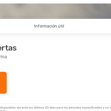
Información útil
ertas
rina
.
- Lun., 5 Oct.
rlines
1 Escala
ires
- Londrina
rlines
1 Escala
- Buenos Aires
sponibles durante los últimos 20 días para los periodos especificados y no d