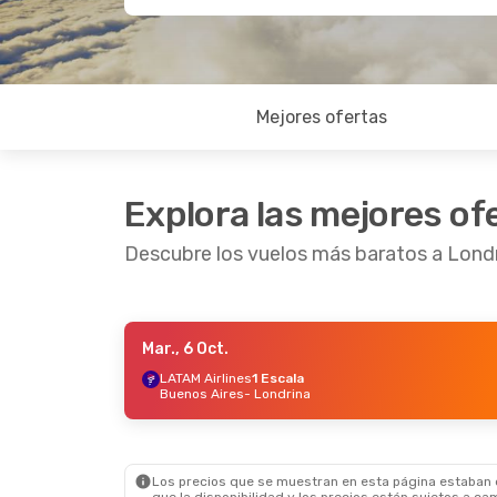
Mejores ofertas
Explora las mejores of
Descubre los vuelos más baratos a Lond
Mar., 6 Oct.
Jue., 27 Ago.
- Lun., 31 Ago.
Vie., 2 Oct
LATAM Airlines
1 Escala
Buenos Aires
- Londrina
LATAM Airlines
1 Escala
LATAM Ai
Buenos Aires
- Londrina
Buenos A
LATAM Airlines
1 Escala
LATAM Ai
Londrina
- Buenos Aires
Londrina
Los precios que se muestran en esta página estaban di