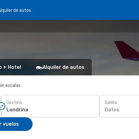
lquiler de autos
o + Hotel
Alquiler de autos
Sin escalas
Destino
Salida
Datos
r vuelos