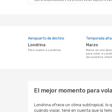
que la disponibilidad y los precios están sujetos a ca
Aeropuerto de destino
Temporada alta
Londrina
marzo
Para vuelos a Londrina
marzo es una época muy concurrida
para volar a Londr
de nuestros clien
El mejor momento para vola
Londrina ofrece un clima subtropical, lo 
cuándo viajar, tené en cuenta que la tem