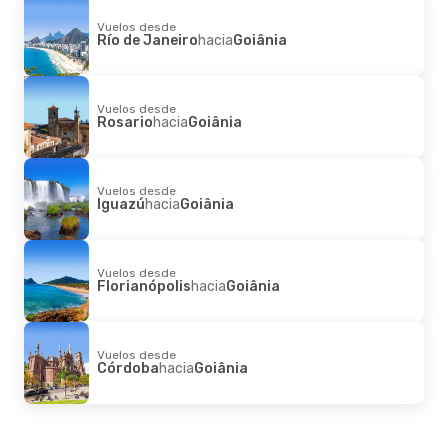
Goiânia
- Buenos Aires
Vuelos desde
Río de Janeiro
hacia
Goiânia
Vuelos desde
Rosario
hacia
Goiânia
Vuelos desde
Iguazú
hacia
Goiânia
Vuelos desde
Florianópolis
hacia
Goiânia
Vuelos desde
Córdoba
hacia
Goiânia