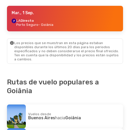
Vie., 16 Oct.
Mar., 1 Sep.
- Dom., 25 Oct.
AD
LA
Directo
Directo
Florianópolis
Porto Seguro
- Goiânia
- Goiânia
LA
Directo
Goiânia
- Florianópolis
Los precios que se muestran en esta página estaban
Vie., 11 Sep.
- Mar., 15 Sep.
disponibles durante los últimos 20 días para los periodos
especificados y no deben considerarse el precio final ofrecido.
G3
Directo
Ten en cuenta que la disponibilidad y los precios están sujetos
Porto Alegre
- Goiânia
a cambios.
G3
Directo
Goiânia
- Porto Alegre
Jue., 3 Sep.
- Dom., 6 Sep.
Rutas de vuelo populares a
LA
Directo
Goiânia
Río De Janeiro
- Goiânia
AD
Directo
Goiânia
- Río De Janeiro
Vie., 9 Oct.
- Lun., 12 Oct.
Vuelos desde
Buenos Aires
hacia
Goiânia
LA
Directo
Buenos Aires
- Goiânia
LA
Directo