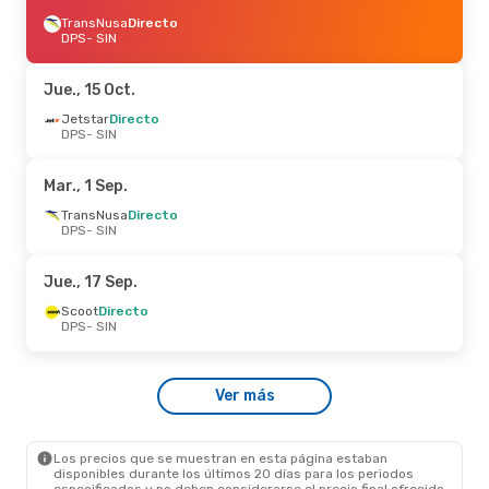
TransNusa
Directo
DPS
- SIN
Jue., 15 Oct.
Jetstar
Directo
DPS
- SIN
Mar., 1 Sep.
TransNusa
Directo
DPS
- SIN
Jue., 17 Sep.
Scoot
Directo
DPS
- SIN
Ver más
Los precios que se muestran en esta página estaban
disponibles durante los últimos 20 días para los periodos
especificados y no deben considerarse el precio final ofrecido.