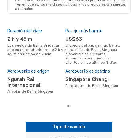
Ten en cuenta que la disponibilidad y los precios están sujetos
a cambios.
Duración del viaje
Pasaje más barato
Tem
2 h y 45 m
US$63
m
Los vuelos de Bali a Singapur
El precio del pasaje más barato
marzo es una época muy
suelen durar alrededor de 2 h y
para viajes de Bali a Singapur
conc
45 m en tiempo de vuelo
disponible en eDreams,
Sing
encontrado por nuestros
nues
clientes en los últimos 3 días
Pre
U
Aeropuerto de origen
Aeropuerto de destino
US$90 es el precio medio de un
Ngurah Rai
Singapore Changi
viaj
Internacional
Para la ruta de Bali a Singapur
se 
prec
Al volar de Bali a Singapur
los
Tipo de cambio