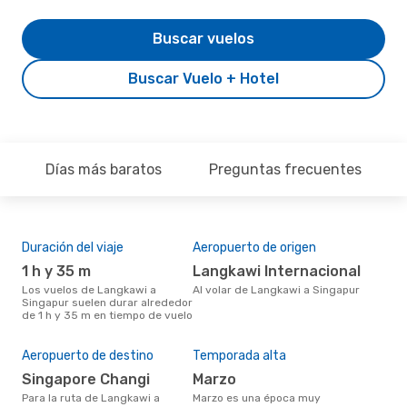
Buscar vuelos
Buscar Vuelo + Hotel
Días más baratos
Preguntas frecuentes
Duración del viaje
Aeropuerto de origen
Aer
rut
1 h y 35 m
Langkawi Internacional
Ai
Los vuelos de Langkawi a
Al volar de Langkawi a Singapur
Singapur suelen durar alrededor
Aerolínea(s) con vuelos a
de 1 h y 35 m en tiempo de vuelo
Sin
Lan
Aeropuerto de destino
Temporada alta
Mej
Singapore Changi
marzo
res
Para la ruta de Langkawi a
marzo es una época muy
d