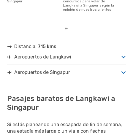
Singapur
concurrida para volar de
Langkawi a Singapur según la
marzo es una época muy popular
opinión de nuestros clientes
para
Sin
de l
Distancia:
715 kms
Aeropuertos de Langkawi
Aeropuertos de Singapur
Pasajes baratos de Langkawi a
Singapur
Si estás planeando una escapada de fin de semana,
una estadía más larga o un viaje con fechas