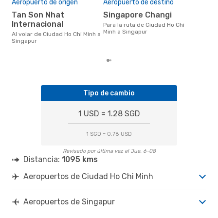
Aeropuerto de origen
Aeropuerto de destino
US$89 es el precio medio de un
Tan Son Nhat
Singapore Changi
viaj
Internacional
Sin
Para la ruta de Ciudad Ho Chi
eDr
Minh a Singapur
Al volar de Ciudad Ho Chi Minh a
los 
Singapur
mes
Tipo de cambio
1 USD = 1.28 SGD
1 SGD = 0.78 USD
Revisado por última vez el Jue. 6-08
Distancia:
1095 kms
Aeropuertos de Ciudad Ho Chi Minh
Aeropuertos de Singapur