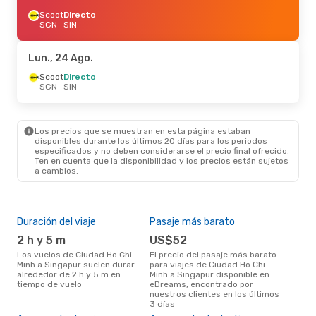
Scoot
Directo
SGN
- SIN
Lun., 24 Ago.
Scoot
Directo
SGN
- SIN
Los precios que se muestran en esta página estaban
disponibles durante los últimos 20 días para los periodos
especificados y no deben considerarse el precio final ofrecido.
Ten en cuenta que la disponibilidad y los precios están sujetos
a cambios.
Duración del viaje
Pasaje más barato
Tem
2 h y 5 m
US$52
m
Los vuelos de Ciudad Ho Chi
El precio del pasaje más barato
marzo es una época muy
Minh a Singapur suelen durar
para viajes de Ciudad Ho Chi
conc
alrededor de 2 h y 5 m en
Minh a Singapur disponible en
Ho C
tiempo de vuelo
eDreams, encontrado por
opin
nuestros clientes en los últimos
Pre
3 días
U