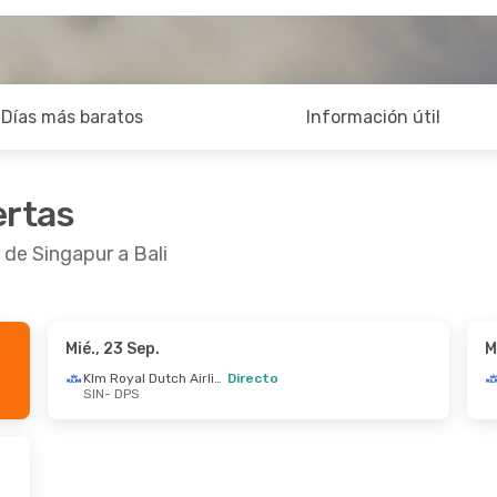
Días más baratos
Información útil
ertas
 de Singapur a Bali
Mié., 23 Sep.
M
ep.
- Mar., 22 Sep.
Klm Royal Dutch Airlines
Directo
SIN
- DPS
Klm Royal Dutch Airlines
sa
Directo