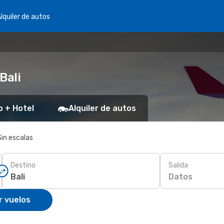
lquiler de autos
Bali
o + Hotel
Alquiler de autos
Sin escalas
Destino
Salida
Datos
r vuelos