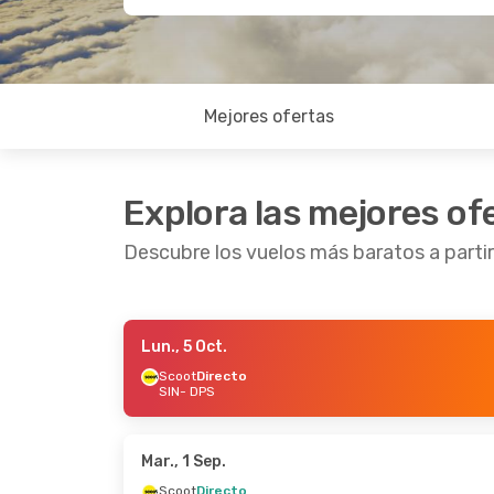
Mejores ofertas
Explora las mejores of
Descubre los vuelos más baratos a partir
Lun., 5 Oct.
Dom., 4 Oct.
- Dom., 11 Oct.
Jue., 17 S
Scoot
Directo
SIN
- DPS
Scoot
Directo
SIN
- DPS
Directo
TransNusa
Directo
SIN
- DPS
DPS
- SIN
TransNu
DPS
- SIN
Mar., 1 Sep.
Scoot
Directo