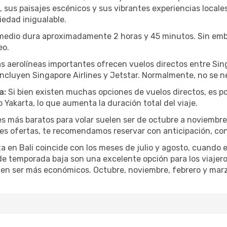
a, sus paisajes escénicos y sus vibrantes experiencias local
iedad inigualable.
medio dura aproximadamente 2 horas y 45 minutos. Sin emba
eo.
s aerolíneas importantes ofrecen vuelos directos entre Sing
incluyen Singapore Airlines y Jetstar. Normalmente, no se n
a:
Si bien existen muchas opciones de vuelos directos, es p
Yakarta, lo que aumenta la duración total del viaje.
 más baratos para volar suelen ser de octubre a noviembre
es ofertas, te recomendamos reservar con anticipación, con
 en Bali coincide con los meses de julio y agosto, cuando el
de temporada baja son una excelente opción para los viajer
uelen ser más económicos. Octubre, noviembre, febrero y mar