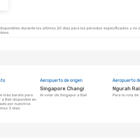
sponibles durante los últimos 20 días para los periodos especificados y no d
mbios.
ato
Aeropuerto de origen
Aeropuerto d
Singapore Changi
Ngurah Ra
Al volar de Singapur a Bali
Para la ruta de
 a Bali disponible en
ado por nuestros
timos 3 días