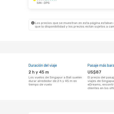
SIN
- DPS
Los precios que se muestran en esta página estaban di
que la disponibilidad y los precios están sujetos a ca
Duración del viaje
Pasaje más bar
2 h y 45 m
US$87
Los vuelos de Singapur a Bali suelen
El precio del pasaje más barato para
durar alrededor de 2 h y 45 m en
viajes de Singapur
tiempo de vuelo
eDreams, encontr
clientes en los úl