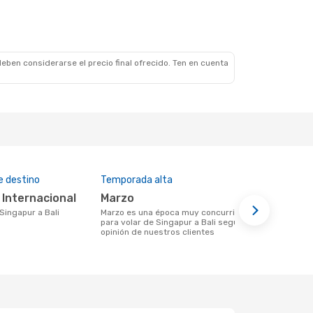
eben considerarse el precio final ofrecido. Ten en cuenta
e destino
Temporada alta
Aerolíneas
i Internacional
marzo
Scoot
 Singapur a Bali
marzo es una época muy concurrida
Aerolínea(s) con vuelos a Bali saliendo
para volar de Singapur a Bali según la
desde Sing
opinión de nuestros clientes