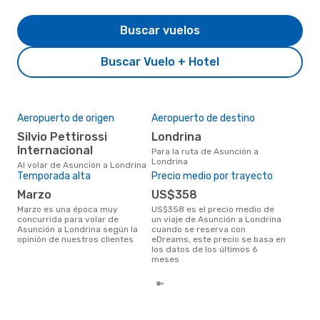
Buscar vuelos
Buscar Vuelo + Hotel
Aeropuerto de origen
Aeropuerto de destino
Mej
res
Silvio Pettirossi
Londrina
f
Internacional
Para la ruta de Asunción a
Londrina
mayo es una época muy popular
Al volar de Asunción a Londrina
para
Temporada alta
Precio medio por trayecto
Lon
marzo
US$358
de l
marzo es una época muy
US$358 es el precio medio de
concurrida para volar de
un viaje de Asunción a Londrina
Asunción a Londrina según la
cuando se reserva con
opinión de nuestros clientes
eDreams, este precio se basa en
los datos de los últimos 6
meses