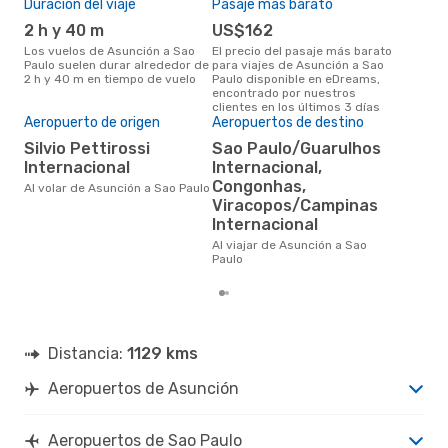
Duración del viaje
Pasaje más barato
Tem
SAO
- ASU
2 h y 40 m
US$162
m
Los vuelos de Asunción a Sao
El precio del pasaje más barato
marzo es una época muy
Paulo suelen durar alrededor de
para viajes de Asunción a Sao
conc
2 h y 40 m en tiempo de vuelo
Paulo disponible en eDreams,
Asun
encontrado por nuestros
opin
clientes en los últimos 3 días
Aeropuerto de origen
Aeropuertos de destino
Pre
Silvio Pettirossi
Sao Paulo/Guarulhos
U
Internacional
Internacional,
US$298 es el precio medio de un
Congonhas,
viaj
Al volar de Asunción a Sao Paulo
cua
Viracopos/Campinas
eDr
Internacional
los 
mes
Al viajar de Asunción a Sao
Paulo
Distancia:
1129 kms
Aeropuertos de Asunción
Aeropuertos de Sao Paulo