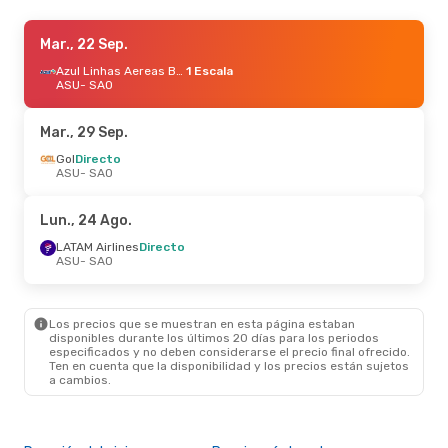
Vie., 4 Sep.
Mar., 22 Sep.
- Mar., 8 Sep.
LATAM Airlines
Directo
Azul Linhas Aereas Brasileiras
1 Escala
ASU
ASU
- SAO
- SAO
LATAM Airlines
Directo
SAO
- ASU
Mar., 29 Sep.
Vie., 28 Ago.
Gol
Directo
- Dom., 30 Ago.
ASU
- SAO
LATAM Airlines
Directo
ASU
- SAO
LATAM Airlines
Directo
Lun., 24 Ago.
SAO
- ASU
LATAM Airlines
Directo
ASU
- SAO
Mar., 27 Oct.
- Dom., 1 Nov.
LATAM Airlines
Directo
ASU
- SAO
Los precios que se muestran en esta página estaban
LATAM Airlines
Directo
disponibles durante los últimos 20 días para los periodos
SAO
- ASU
especificados y no deben considerarse el precio final ofrecido.
Ten en cuenta que la disponibilidad y los precios están sujetos
a cambios.
Mié., 7 Oct.
- Vie., 9 Oct.
Gol
Directo
ASU
- SAO
Gol
1 Escala