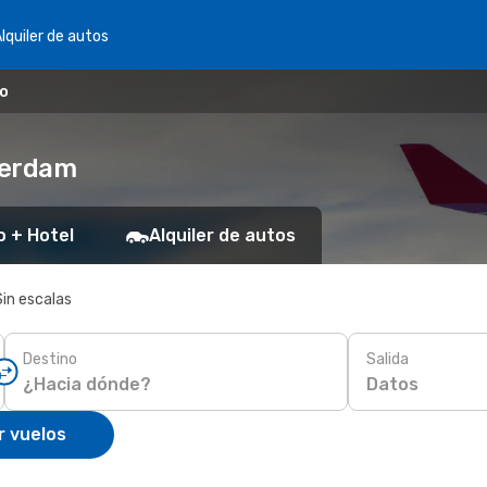
lquiler de autos
do
terdam
o + Hotel
Alquiler de autos
Sin escalas
Destino
Salida
Datos
r vuelos