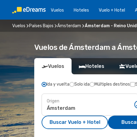
Vuelos
Hoteles
Vuelo + Hotel
A
Vuelos
Países Bajos
Ámsterdam
Ámsterdam - Reino Uni
Vuelos de Ámsterdam a Áms
Vuelos
Hoteles
Vuel
Ida y vuelta
Solo ida
Múltiples destinos
Origen
Buscar Vuelo + Hotel
Busca