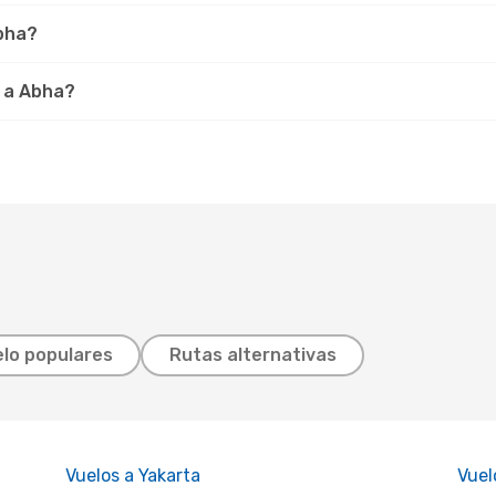
Abha?
r a Abha?
lo populares
Rutas alternativas
Vuelos a Yakarta
Vuel