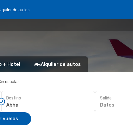
lquiler de autos
o + Hotel
Alquiler de autos
Sin escalas
Destino
Salida
Datos
r vuelos