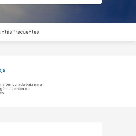
untas frecuentes
aja
gún la opinión de
tes