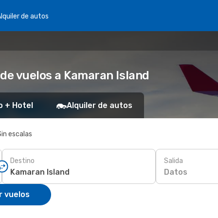
lquiler de autos
 de vuelos a Kamaran Island
o + Hotel
Alquiler de autos
Sin escalas
Destino
Salida
Datos
r vuelos