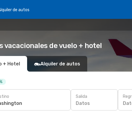
lquiler de autos
 vacacionales de vuelo + hotel
o + Hotel
Alquiler de autos
 %
stino
Salida
Regr
Datos
Dat