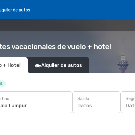
lquiler de autos
es vacacionales de vuelo + hotel
o + Hotel
Alquiler de autos
 %
stino
Salida
Regr
Datos
Dat