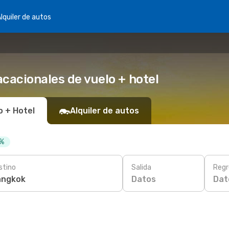
lquiler de autos
cacionales de vuelo + hotel
o + Hotel
Alquiler de autos
 %
stino
Salida
Regr
Datos
Dat