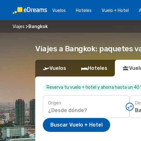
Vuelos
Hoteles
Vuelo + Hotel
A
Viajes
Bangkok
Viajes a Bangkok: paquetes va
Vuelos
Hoteles
Vuel
Reserva tu vuelo + hotel y ahorra hasta un 40
Origen
De
Buscar Vuelo + Hotel