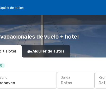
lquiler de autos
vacacionales de vuelo + hotel
o + Hotel
Alquiler de autos
 %
stino
Salida
Regr
Datos
Dat