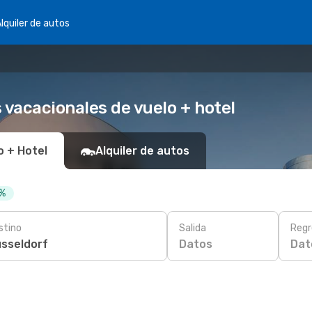
lquiler de autos
 vacacionales de vuelo + hotel
o + Hotel
Alquiler de autos
 %
stino
Salida
Regr
Datos
Dat