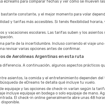
Usá eDreams para comparar fechas y ver cómo se mueven las 
bastante constante, y el mejor momento para volar depende
idad y tarifas más accesibles. Si tenés flexibilidad horaria, v
os y vacaciones escolares. Las tarifas suben y los asientos 
ipación.
parte de la incertidumbre. Incluso corriendo el viaje uno 
na revisar varias opciones antes de confirmar.
os de Aerolineas Argentinas en esta ruta
a diferencia. A continuación, algunos aspectos prácticos que
ntre asientos, la comida y el entretenimiento dependen del ti
 búsqueda de eDreams te detalla qué incluye tu vuelo.
de equipaje y las opciones de check-in varían según la tari
pasaje incluye equipaje en bodega o solo equipaje de mano. 
entrada. El check-in online generalmente abre unas 48 horas
 disponible.