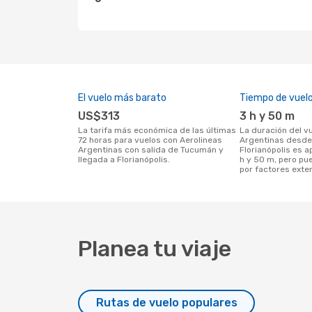
El vuelo más barato
Tiempo de vuel
US$313
3 h y 50 m
La tarifa más económica de las últimas
La duración del vuelo con Aerolineas
72 horas para vuelos con Aerolineas
Argentinas desde
Argentinas con salida de Tucumán y
Florianópolis es
llegada a Florianópolis.
h y 50 m, pero pu
por factores exte
Planea tu viaje
Rutas de vuelo populares