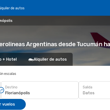
lquiler de autos
nópolis
erolineas Argentinas desde Tucumán hac
o + Hotel
Alquiler de autos
Sin escalas
Destino
Salida
Datos
r vuelos