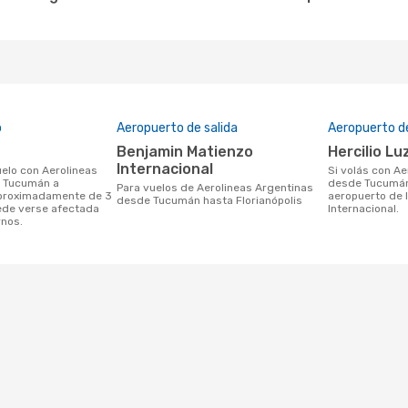
o
Aeropuerto de salida
Aeropuerto de
Benjamin Matienzo
Hercilio L
Internacional
Si volás con Aerolineas Argentinas
 Tucumán a
desde Tucumán 
Para vuelos de Aerolineas Argentinas
 aproximadamente de 3
aeropuerto de l
desde Tucumán hasta Florianópolis
ede verse afectada
Internacional.
rnos.