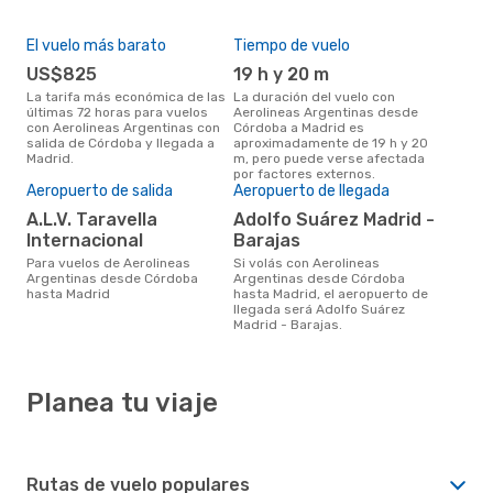
El vuelo más barato
Tiempo de vuelo
US$825
19 h y 20 m
La tarifa más económica de las
La duración del vuelo con
últimas 72 horas para vuelos
Aerolineas Argentinas desde
con Aerolineas Argentinas con
Córdoba a Madrid es
salida de Córdoba y llegada a
aproximadamente de 19 h y 20
Madrid.
m, pero puede verse afectada
por factores externos.
Aeropuerto de salida
Aeropuerto de llegada
A.L.V. Taravella
Adolfo Suárez Madrid -
Internacional
Barajas
Para vuelos de Aerolineas
Si volás con Aerolineas
Argentinas desde Córdoba
Argentinas desde Córdoba
hasta Madrid
hasta Madrid, el aeropuerto de
llegada será Adolfo Suárez
Madrid - Barajas.
Planea tu viaje
Rutas de vuelo populares