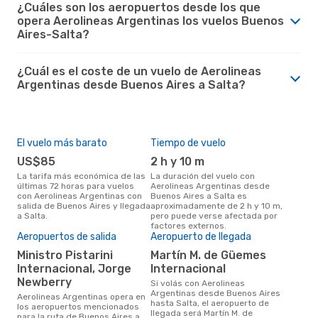
¿Cuáles son los aeropuertos desde los que
opera Aerolineas Argentinas los vuelos Buenos
Aires-Salta?
¿Cuál es el coste de un vuelo de Aerolineas
Argentinas desde Buenos Aires a Salta?
El vuelo más barato
Tiempo de vuelo
US$85
2 h y 10 m
La tarifa más económica de las
La duración del vuelo con
últimas 72 horas para vuelos
Aerolineas Argentinas desde
con Aerolineas Argentinas con
Buenos Aires a Salta es
salida de Buenos Aires y llegada
aproximadamente de 2 h y 10 m,
a Salta.
pero puede verse afectada por
factores externos.
Aeropuertos de salida
Aeropuerto de llegada
Ministro Pistarini
Martín M. de Güemes
Internacional, Jorge
Internacional
Newberry
Si volás con Aerolineas
Argentinas desde Buenos Aires
Aerolineas Argentinas opera en
hasta Salta, el aeropuerto de
los aeropuertos mencionados
llegada será Martín M. de
para la ruta de Buenos Aires a