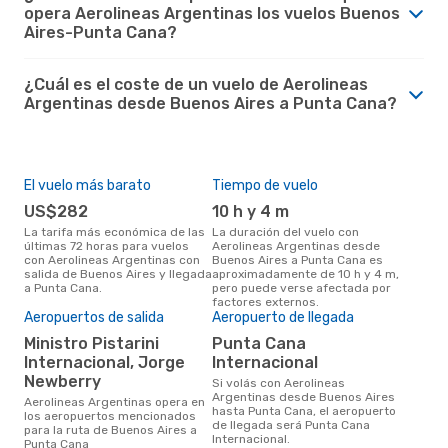
opera Aerolineas Argentinas los vuelos Buenos
Aires-Punta Cana?
¿Cuál es el coste de un vuelo de Aerolineas
Argentinas desde Buenos Aires a Punta Cana?
El vuelo más barato
Tiempo de vuelo
US$282
10 h y 4 m
La tarifa más económica de las
La duración del vuelo con
últimas 72 horas para vuelos
Aerolineas Argentinas desde
con Aerolineas Argentinas con
Buenos Aires a Punta Cana es
salida de Buenos Aires y llegada
aproximadamente de 10 h y 4 m,
a Punta Cana.
pero puede verse afectada por
factores externos.
Aeropuertos de salida
Aeropuerto de llegada
Ministro Pistarini
Punta Cana
Internacional, Jorge
Internacional
Newberry
Si volás con Aerolineas
Argentinas desde Buenos Aires
Aerolineas Argentinas opera en
hasta Punta Cana, el aeropuerto
los aeropuertos mencionados
de llegada será Punta Cana
para la ruta de Buenos Aires a
Internacional.
Punta Cana