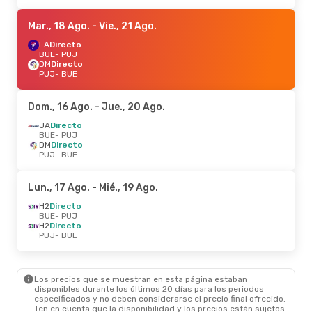
Mar., 18 Ago.
- Vie., 21 Ago.
LA
Directo
BUE
- PUJ
DM
Directo
PUJ
- BUE
Dom., 16 Ago.
- Jue., 20 Ago.
JA
Directo
BUE
- PUJ
DM
Directo
PUJ
- BUE
Lun., 17 Ago.
- Mié., 19 Ago.
H2
Directo
BUE
- PUJ
H2
Directo
PUJ
- BUE
Los precios que se muestran en esta página estaban
disponibles durante los últimos 20 días para los periodos
especificados y no deben considerarse el precio final ofrecido.
Ten en cuenta que la disponibilidad y los precios están sujetos