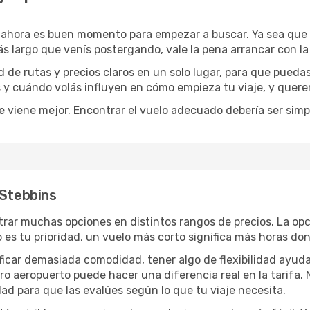
, ahora es buen momento para empezar a buscar. Ya sea que
ás largo que venís postergando, vale la pena arrancar con l
de rutas y precios claros en un solo lugar, para que pueda
s y cuándo volás influyen en cómo empieza tu viaje, y quere
e viene mejor. Encontrar el vuelo adecuado debería ser simp
 Stebbins
rar muchas opciones en distintos rangos de precios. La op
po es tu prioridad, un vuelo más corto significa más horas d
rificar demasiada comodidad, tener algo de flexibilidad ayud
otro aeropuerto puede hacer una diferencia real en la tarif
ad para que las evalúes según lo que tu viaje necesita.