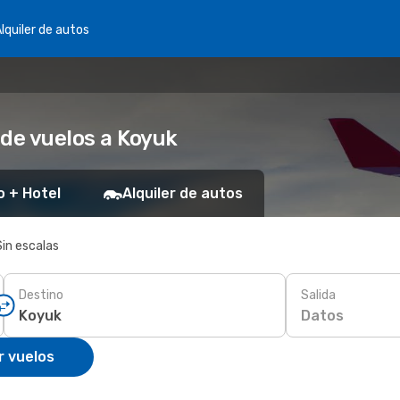
lquiler de autos
 de vuelos a Koyuk
o + Hotel
Alquiler de autos
Sin escalas
Destino
Salida
Datos
r vuelos