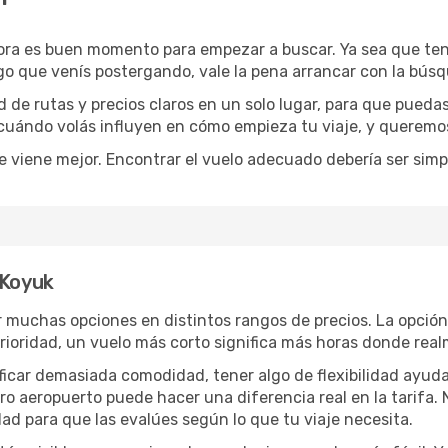
hora es buen momento para empezar a buscar. Ya sea que te
rgo que venís postergando, vale la pena arrancar con la bús
de rutas y precios claros en un solo lugar, para que pueda
 cuándo volás influyen en cómo empieza tu viaje, y queremos
e viene mejor. Encontrar el vuelo adecuado debería ser simp
 Koyuk
 muchas opciones en distintos rangos de precios. La opció
 prioridad, un vuelo más corto significa más horas donde rea
rificar demasiada comodidad, tener algo de flexibilidad ayud
otro aeropuerto puede hacer una diferencia real en la tarif
ad para que las evalúes según lo que tu viaje necesita.