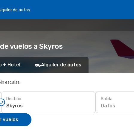
lquiler de autos
 de vuelos a Skyros
o + Hotel
Alquiler de autos
Sin escalas
Destino
Salida
Datos
r vuelos