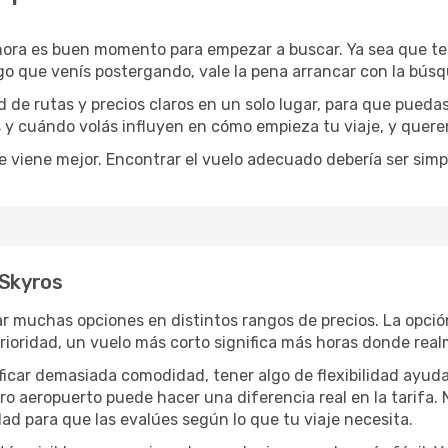
hora es buen momento para empezar a buscar. Ya sea que t
rgo que venís postergando, vale la pena arrancar con la bús
de rutas y precios claros en un solo lugar, para que pueda
s y cuándo volás influyen en cómo empieza tu viaje, y quere
e viene mejor. Encontrar el vuelo adecuado debería ser simp
 Skyros
r muchas opciones en distintos rangos de precios. La opció
 prioridad, un vuelo más corto significa más horas donde rea
rificar demasiada comodidad, tener algo de flexibilidad ayud
otro aeropuerto puede hacer una diferencia real en la tarif
ad para que las evalúes según lo que tu viaje necesita.