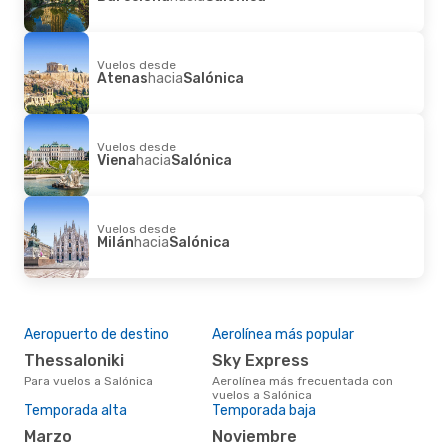
Vuelos desde
Atenas
hacia
Salónica
Vuelos desde
Viena
hacia
Salónica
Vuelos desde
Milán
hacia
Salónica
Aeropuerto de destino
Aerolínea más popular
Thessaloniki
Sky Express
Para vuelos a Salónica
Aerolínea más frecuentada con
vuelos a Salónica
Temporada alta
Temporada baja
marzo
noviembre