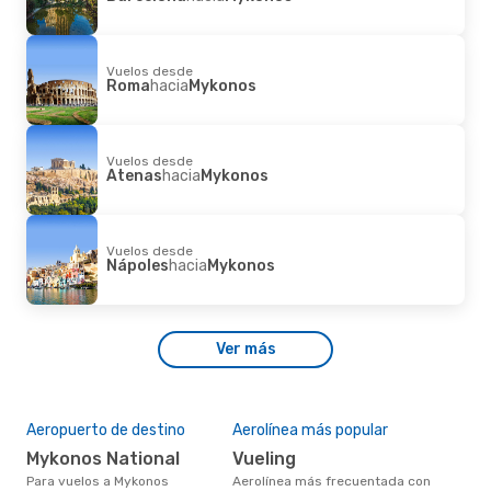
Vuelos desde
Roma
hacia
Mykonos
Vuelos desde
Atenas
hacia
Mykonos
Vuelos desde
Nápoles
hacia
Mykonos
Ver más
Aeropuerto de destino
Aerolínea más popular
Mykonos National
Vueling
Para vuelos a Mykonos
Aerolínea más frecuentada con