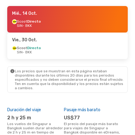
Mar., 8 Sep.
Mié., 14 Oct.
- Mar., 15 Sep.
Thai Lion Air
Scoot
Directo
Directo
SIN
SIN
- BKK
- BKK
Scoot
Directo
BKK
- SIN
Vie., 30 Oct.
Jue., 17 Sep.
Scoot
Directo
- Jue., 24 Sep.
SIN
- BKK
Thai Lion Air
Directo
SIN
- BKK
Scoot
Directo
BKK
- SIN
Los precios que se muestran en esta página estaban
disponibles durante los últimos 20 días para los periodos
especificados y no deben considerarse el precio final ofrecido.
Ten en cuenta que la disponibilidad y los precios están sujetos
a cambios.
Duración del viaje
Pasaje más barato
Tem
2 h y 25 m
US$77
m
Los vuelos de Singapur a
El precio del pasaje más barato
marzo es una época muy
Bangkok suelen durar alrededor
para viajes de Singapur a
conc
de 2 h y 25 m en tiempo de
Bangkok disponible en eDreams,
Sin