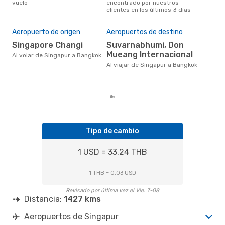
vuelo
encontrado por nuestros
opin
clientes en los últimos 3 días
Pre
Aeropuerto de origen
Aeropuertos de destino
U
Singapore Changi
Suvarnabhumi, Don
US$117 es el precio medio de un
viaj
Mueang Internacional
Al volar de Singapur a Bangkok
cua
Al viajar de Singapur a Bangkok
eDr
los 
mes
Tipo de cambio
1 USD = 33.24 THB
1 THB = 0.03 USD
Revisado por última vez el Vie. 7-08
Distancia:
1427 kms
Aeropuertos de Singapur