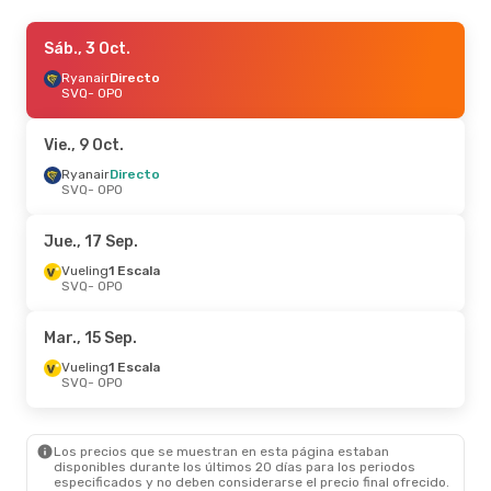
Sáb., 5 Sep.
Sáb., 3 Oct.
- Sáb., 12 Sep.
Ryanair
Ryanair
Directo
Directo
SVQ
SVQ
- OPO
- OPO
Ryanair
Directo
OPO
- SVQ
Vie., 9 Oct.
Jue., 15 Oct.
Ryanair
Directo
- Sáb., 17 Oct.
SVQ
- OPO
Ryanair
Directo
SVQ
- OPO
Ryanair
Directo
Jue., 17 Sep.
OPO
- SVQ
Vueling
1 Escala
SVQ
- OPO
Mar., 15 Sep.
Vueling
1 Escala
SVQ
- OPO
Los precios que se muestran en esta página estaban
disponibles durante los últimos 20 días para los periodos
especificados y no deben considerarse el precio final ofrecido.