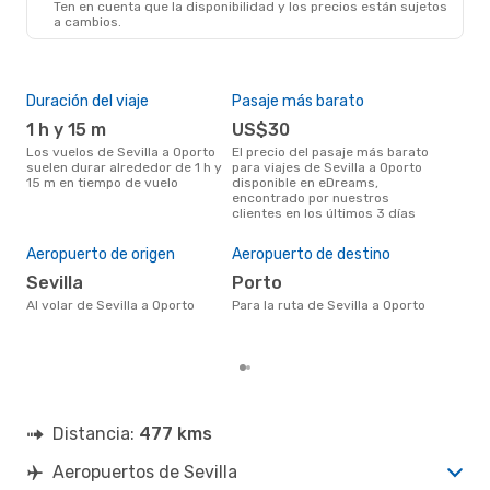
Ten en cuenta que la disponibilidad y los precios están sujetos
a cambios.
Duración del viaje
Pasaje más barato
Tem
1 h y 15 m
US$30
m
Los vuelos de Sevilla a Oporto
El precio del pasaje más barato
marzo es una época muy
suelen durar alrededor de 1 h y
para viajes de Sevilla a Oporto
conc
15 m en tiempo de vuelo
disponible en eDreams,
a Op
encontrado por nuestros
nues
clientes en los últimos 3 días
Pre
U
Aeropuerto de origen
Aeropuerto de destino
US$129 es el precio medio de un
Sevilla
Porto
viaj
se 
Al volar de Sevilla a Oporto
Para la ruta de Sevilla a Oporto
prec
los
Distancia:
477 kms
Aeropuertos de Sevilla